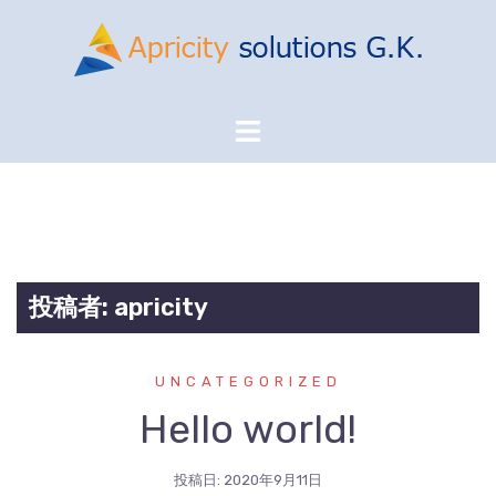
コ
ン
テ
ン
ツ
へ
ス
キ
ッ
プ
投稿者:
apricity
UNCATEGORIZED
Hello world!
投稿日:
2020年9月11日